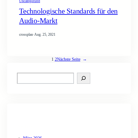
Uncategorized
Technologische Standards für den
Audio-Markt
crossplan
·
Aug. 25, 2021
1
2
Nächste Seite
→
S
e
a
r
c
h
Archive